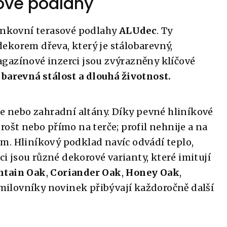
ové podlahy
venkovní terasové podlahy
ALUdec
. Ty
 dekorem dřeva, který je stálobarevný,
gazínové inzerci jsou zvýrazněny klíčové
barevná stálost a dlouhá životnost.
ie nebo zahradní altány. Díky pevné hliníkové
ošt nebo přímo na terče; profil nehnije a na
m. Hliníkový podklad navíc odvádí teplo,
ci jsou různé dekorové varianty, které imitují
tain Oak
,
Coriander Oak
,
Honey Oak
,
 milovníky novinek přibývají každoročně další