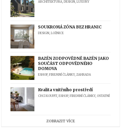
ARCHITEKTURA
,
DESIGN
,
LUXURY
SOUKROMÁ ZÓNA BEZ HRANIC
DESIGN
,
LOŽNICE
BAZÉN ZODPOVĚDNĚ BAZÉN JAKO
SOUČÁST ODPOVĚDNÉHO
DOMOVA
ESHOP
,
FIREMNÍ ČLÁNKY
,
ZAHRADA
Kvalita vnitřního prostředí
CHCI KOUPIT
,
ESHOP
,
FIREMNÍ ČLÁNKY
,
OSTATNÍ
ZOBRAZIT VÍCE