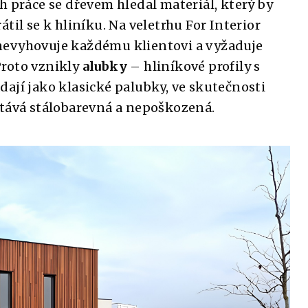
h práce se dřevem hledal materiál, který by
til se k hliníku. Na veletrhu For Interior
nevyhovuje každému klientovi a vyžaduje
Proto vznikly
alubky
– hliníkové profily s
ají jako klasické palubky, ve skutečnosti
stává stálobarevná a nepoškozená.