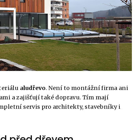
teriálu
aludřevo
. Není to montážní firma ani
mi a zajišťují také dopravu. Tím mají
letní servis pro architekty, stavebníky i
lad před dřevem