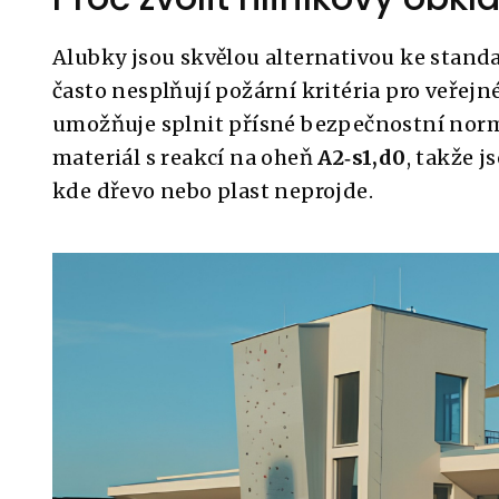
Alubky jsou skvělou alternativou ke stan
často nesplňují požární kritéria pro veřejn
umožňuje splnit přísné bezpečnostní normy
materiál s reakcí na oheň
A2‑s1,d0
, takže j
kde dřevo nebo plast neprojde.