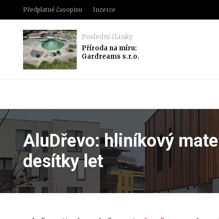
Předplatné časopisu
Inzerce
Poslední články
Příroda na míru:
Gardreams s.r.o.
AluDřevo: hliníkový mater
desítky let