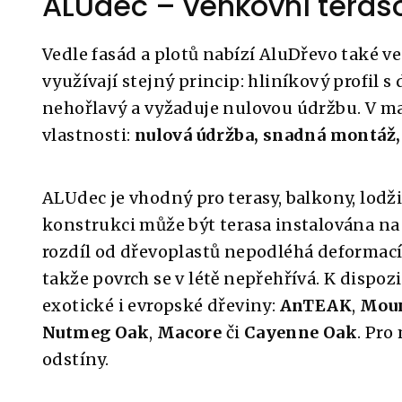
ALUdec – venkovní teras
Vedle fasád a plotů nabízí AluDřevo také 
využívají stejný princip: hliníkový profil s
nehořlavý a vyžaduje nulovou údržbu. V ma
vlastnosti:
nulová údržba, snadná montáž, 
ALUdec je vhodný pro terasy, balkony, lodž
konstrukci může být terasa instalována na r
rozdíl od dřevoplastů nepodléhá deformací
takže povrch se v létě nepřehřívá. K dispozi
exotické i evropské dřeviny:
AnTEAK
,
Moun
Nutmeg Oak
,
Macore
či
Cayenne Oak
. Pro
odstíny.