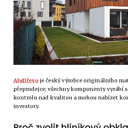
AluDřevo
je český výrobce originálního ma
přeprodejce; všechny komponenty vyrábí sa
kontrolu nad kvalitou a mohou nabízet komp
investory.
Proč zvolit hliníkový obk