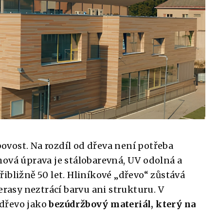
vost. Na rozdíl od dřeva není potřeba
hová úprava je stálobarevná, UV odolná a
ibližně 50 let. Hliníkové „dřevo“ zůstává
erasy neztrácí barvu ani strukturu. V
udřevo jako
bezúdržbový materiál, který na