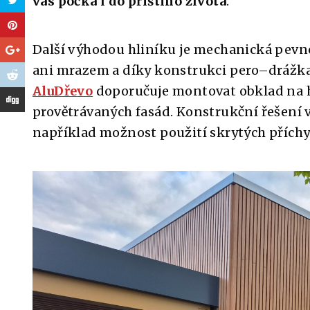
vás počká i do příštího života
.
Další výhodou hliníku je mechanická pevnos
ani mrazem a díky konstrukci pero–drážka 
AluDřevo
doporučuje montovat obklad na h
provětrávaných fasád. Konstrukční řešení v
například možnost použití skrytých příchy