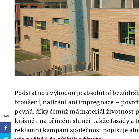
Podstatnou výhodou je absolutní bezúdržbo
broušení, natírání ani impregnace – povrc
pevná, díky čemuž má materiál životnost př
SHARE
krásné i na přímém slunci, takže fasády a t
reklamní kampani společnost popisuje al