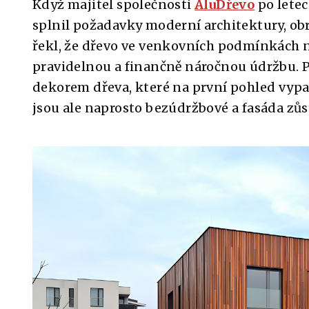
Když majitel společnosti
AluDřevo
po letec
splnil požadavky moderní architektury, obrá
řekl, že dřevo ve venkovních podmínkách 
pravidelnou a finančně náročnou údržbu. 
dekorem dřeva, které na první pohled vypad
jsou ale naprosto bezúdržbové a fasáda zů