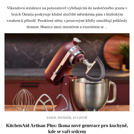
Víkendová rezidence na poloostrově vybíhajícím do nedotčeného jezera v
lesích Ontaria poskytuje klidné útočiště městskému páru s hlubokým
vztahem k přírodě. Prosklené stěny s posuvnými křídly umožňují průhledy
domem. Hranice mezi interiérem a exteriérem se ...
ESHOP
,
INTERIÉR
,
KUCHYNĚ
KitchenAid Artisan Plus: Ikona nové generace pro kuchyně,
kde se vaří srdcem