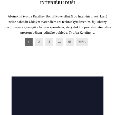
INTERIÉRU DUŠI
.
Abstraktní tvorba Kateřiny Bohušíkové přináší do interiérů prvek, který
nelze nahradit žádným materiálem ani technickým řešením. Její obrazy
pracují s emocí, energií a barvou způsobem, který dokáže proměnit atmosféru
prostoru během jediného pohledu. Tvorba Kateřiny ...
1
2
3
…
66
Další »