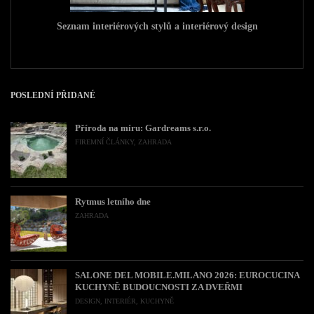
Seznam interiérových stylů a interiérový design
POSLEDNÍ PŘIDANÉ
Příroda na míru: Gardreams s.r.o.
FIREMNÍ ČLÁNKY
,
ZAHRADA
Rytmus letního dne
ZAHRADA
SALONE DEL MOBILE.MILANO 2026: EUROCUCINA
KUCHYNĚ BUDOUCNOSTI ZA DVEŘMI
DESIGN
,
INTERIÉR
,
KUCHYNĚ