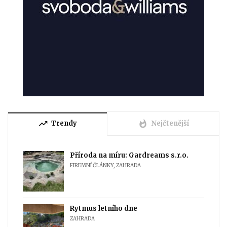
trending_up
whatshot
Trendy
Nejčtenější
Příroda na míru: Gardreams s.r.o.
FIREMNÍ ČLÁNKY
,
ZAHRADA
Rytmus letního dne
ZAHRADA