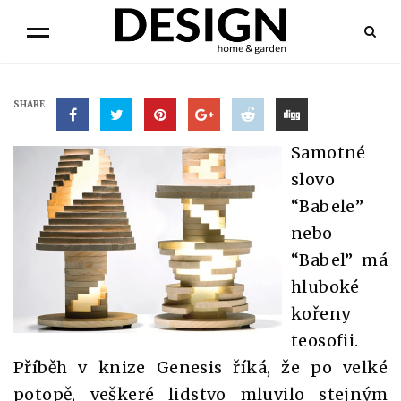
SHARE
Samotné
slovo
“Babele”
nebo
“Babel” má
hluboké
kořeny
teosofii.
Příběh v knize Genesis říká, že po velké
potopě, veškeré lidstvo mluvilo stejným