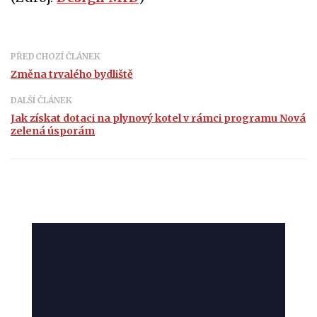
PŘEDCHOZÍ ČLÁNEK
Změna trvalého bydliště
DALŠÍ ČLÁNEK
Jak získat dotaci na plynový kotel v rámci programu Nová
zelená úsporám