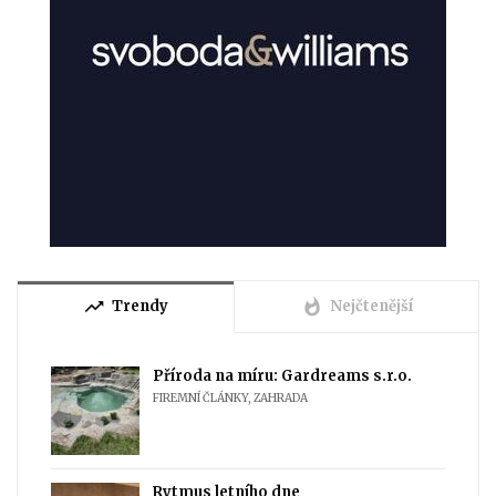
trending_up
whatshot
Trendy
Nejčtenější
Příroda na míru: Gardreams s.r.o.
FIREMNÍ ČLÁNKY
,
ZAHRADA
Rytmus letního dne