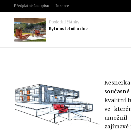
Předplatné časopisu
Inzerce
Poslední články
Rytmus letního dne
Kesnerka
současné
kvalitní
ve které
umožnil 
zajímavé 