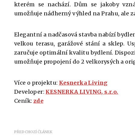
kterém se nachází. Dům se jakoby vzná
umožňuje nádherný výhled na Prahu, ale z
Elegantní a nadčasová stavba nabízí bydlen
velkou terasu, garážové stání a sklep. U
zaručuje optimální kvalitu bydlení. Dispozi
umožňuje propojení do 2 velkorysých a ori
Více o projektu:
Kesnerka Living
Developer:
KESNERKA LIVING, s.r.o.
Ceník:
zde
PŘEDCHOZÍ ČLÁNEK