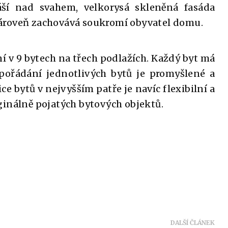
ší nad svahem, velkorysá skleněná fasáda
ároveň zachovává soukromí obyvatel domu.
í v 9 bytech na třech podlažích. Každý byt má
spořádání jednotlivých bytů je promyšlené a
ce bytů v nejvyšším patře je navíc flexibilní a
ginálně pojatých bytových objektů.
DALŠÍ ČLÁNEK