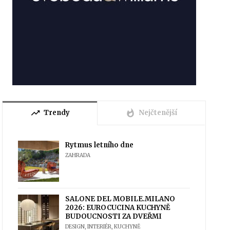
trending_up
whatshot
Trendy
Nejčtenější
Rytmus letního dne
ZAHRADA
SALONE DEL MOBILE.MILANO
2026: EUROCUCINA KUCHYNĚ
BUDOUCNOSTI ZA DVEŘMI
DESIGN
,
INTERIÉR
,
KUCHYNĚ