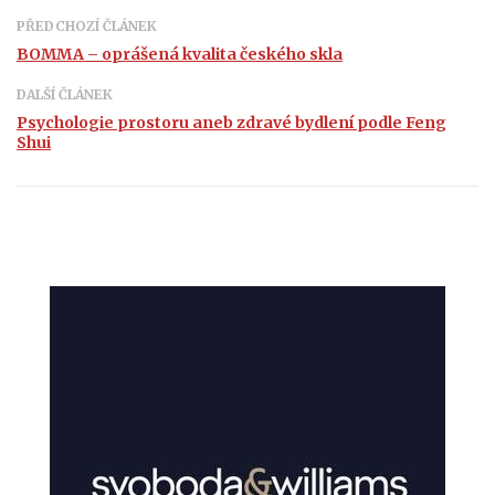
PŘEDCHOZÍ ČLÁNEK
BOMMA – oprášená kvalita českého skla
DALŠÍ ČLÁNEK
Psychologie prostoru aneb zdravé bydlení podle Feng
Shui