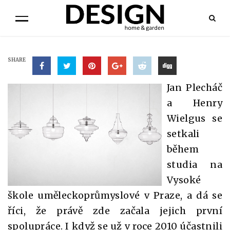
SHARE
Jan Plecháč
a Henry
Wielgus se
setkali
během
studia na
Vysoké
škole uměleckoprůmyslové v Praze, a dá se
říci, že právě zde začala jejich první
spolupráce. I když se už v roce 2010 účastnili