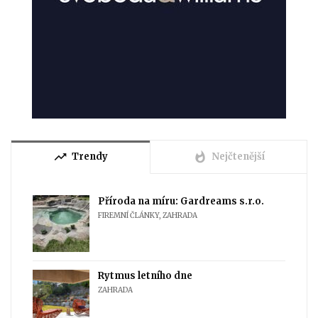
trending_up
whatshot
Trendy
Nejčtenější
Příroda na míru: Gardreams s.r.o.
FIREMNÍ ČLÁNKY
,
ZAHRADA
Rytmus letního dne
ZAHRADA