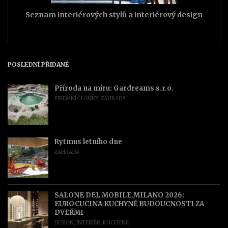
Seznam interiérových stylů a interiérový design
POSLEDNÍ PŘIDANÉ
Příroda na míru: Gardreams s.r.o.
FIREMNÍ ČLÁNKY
,
ZAHRADA
Rytmus letního dne
ZAHRADA
SALONE DEL MOBILE.MILANO 2026:
EUROCUCINA KUCHYNĚ BUDOUCNOSTI ZA
DVEŘMI
DESIGN
,
INTERIÉR
,
KUCHYNĚ